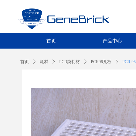
首页
产品中心
首页
ꄲ
耗材
ꄲ
PCR类耗材
ꄲ
PCR96孔板
ꄲ
PCR 