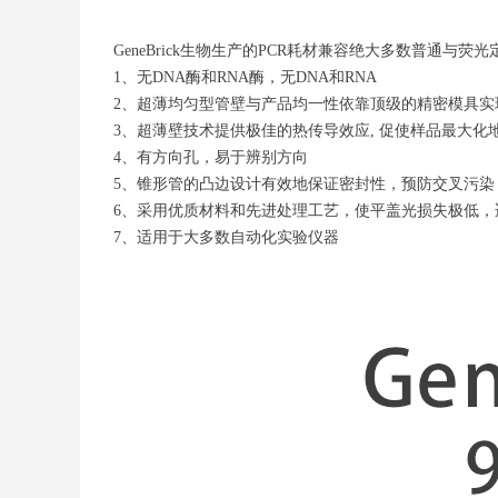
GeneBrick生物生产的PCR耗材兼容绝大多数普通与荧
1、无DNA酶和RNA酶，无DNA和RNA
2、超薄均匀型管壁与产品均一性依靠顶级的精密模具实
3、超薄壁技术提供极佳的热传导效应, 促使样品最大化
4、有方向孔，易于辨别方向
5、锥形管的凸边设计有效地保证密封性，预防交叉污
6、采用优质材料和先进处理工艺，使平盖光损失极低，
7、适用于大多数自动化实验仪器