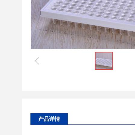
ꁆ
产品详情