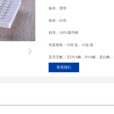
板体：透明
板框：白色
材质：100%聚丙烯
包装规格：10块/盒，10盒/箱
ꁇ
是否无酶：无DNA酶，RNA酶，蛋白酶
联系我们